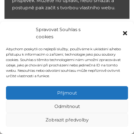
příspěvek. Můžete ho upravit, nebo smazat a
postupně pak začít s tvorbou vlastního webu.
Spravovat Souhlas s
cookies
Abychom poskytli co nejlepší služby, používáme k ukládání a/nebo
přístupu k informacím o zařízení, technologie jako jsou soubory
cookies. Souhlas s těmito technologiemi nám umožní zpracovávat
údaje, jako je chování při procházení nebo jedinečná ID na tomto
webu. Nesouhlas nebo odvolání souhlasu může nepříznivě ovlivnit
určité vlastnosti a funkce.
INTERIER LIBEREC
COZY STUDIO
Příjmout
DESIGN STUDIO INTERIER-O
© 2023 všechna práva vyhrazena
Odmítnout
Zobrazit předvolby
Neve
| Běží na
WordPress