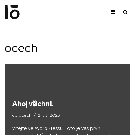
Přeskočit
na
obsah
ocech
Ahoj všichni!
od
ocech
24. 3. 2023
Vítejte ve WordPressu. Toto je váš první